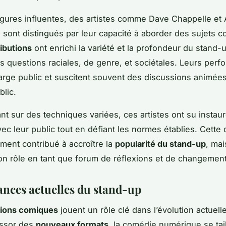
igures influentes, des artistes comme Dave Chappelle et
sont distingués par leur capacité à aborder des sujets c
ibutions
ont enrichi la variété et la profondeur du stand-
es questions raciales, de genre, et sociétales. Leurs per
 large public et suscitent souvent des discussions animée
blic.
nt sur des techniques variées, ces artistes ont su instau
vec leur public tout en défiant les normes établies. Cett
ment contribué à accroître la
popularité du stand-up
, mai
on rôle en tant que forum de réflexions et de changemen
ances actuelles du stand-up
tions comiques
jouent un rôle clé dans l’évolution actuell
essor des
nouveaux formats
, la comédie numérique se tai