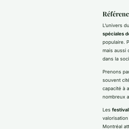
Référenc
L’univers 
spéciales d
populaire. 
mais aussi 
dans la soc
Prenons par
souvent ci
capacité à 
nombreux ar
Les
festiva
valorisatio
Montréal att