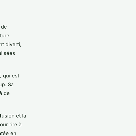
 de
ture
t diverti,
alisées
, qui est
up. Sa
 à de
fusion et la
ur rire à
ontée en