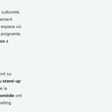
ulturelle.
ulement
n espace où
 poignante.
aux
a
ont su
u stand-up
e la
comédie
ont
elling