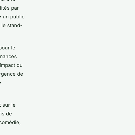
lités par
e un public
 le stand-
pour le
rmances
’impact du
ergence de
e
 sur le
ns de
 comédie,