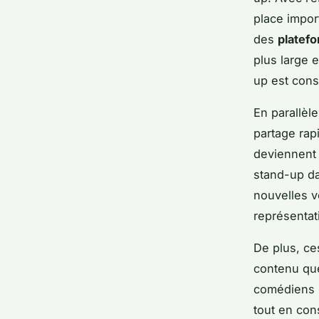
place impor
des
platef
plus large 
up est con
En parallèle
partage rap
deviennent 
stand-up d
nouvelles v
représentati
De plus, c
contenu que
comédiens s
tout en con