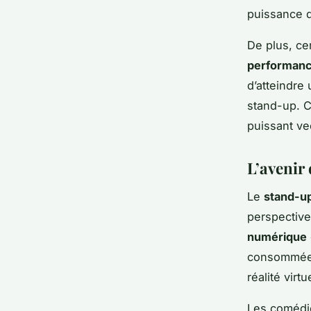
puissance d
De plus, ce
performanc
d’atteindre
stand-up. C
puissant vec
L’avenir
Le
stand-u
perspective
numérique
consommée, 
réalité vir
Les comédi