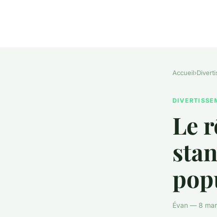
Accueil
›
Divert
DIVERTISS
Le r
stan
pop
Évan — 8 mar