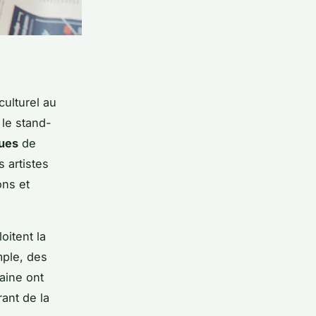
culturel au
 le stand-
ques
de
 artistes
ons et
oitent la
mple, des
aine ont
ant de la