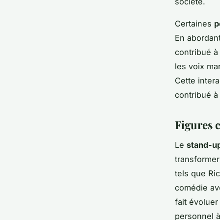
société.
Certaines
p
En abordant
contribué à
les voix ma
Cette inter
contribué à
Figures 
Le
stand-u
transformer
tels que Ri
comédie ave
fait évoluer
personnel à 