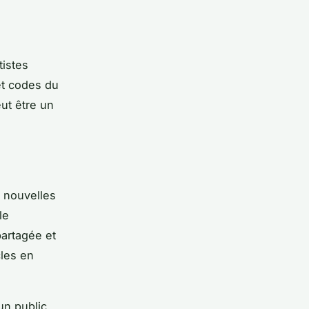
e
tistes
et codes du
ut être un
e nouvelles
le
artagée et
les en
un public