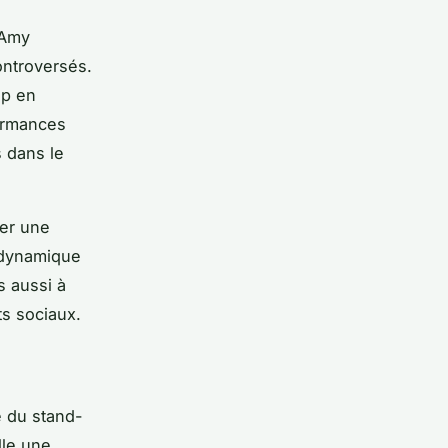
 Amy
ontroversés.
up en
formances
s dans le
rer une
e dynamique
s aussi à
ts sociaux.
e du stand-
lle une