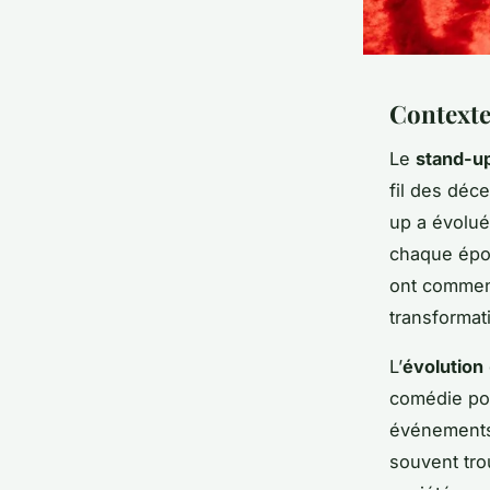
Contexte
Le
stand-u
fil des déc
up a évolu
chaque époq
ont commencé
transformati
L’
évolution
comédie pou
événements 
souvent tro