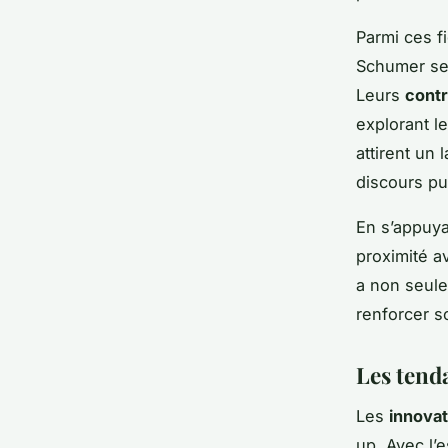
Parmi ces f
Schumer se 
Leurs
contr
explorant l
attirent un
discours pu
En s’appuya
proximité a
a non seule
renforcer s
Les tend
Les
innova
up. Avec l’