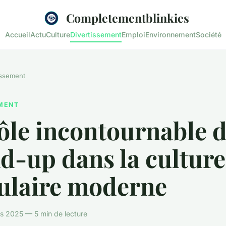
Completementblinkies
Accueil
Actu
Culture
Divertissement
Emploi
Environnement
Société
issement
EMENT
ôle incontournable 
d-up dans la culture
ulaire moderne
s 2025 — 5 min de lecture