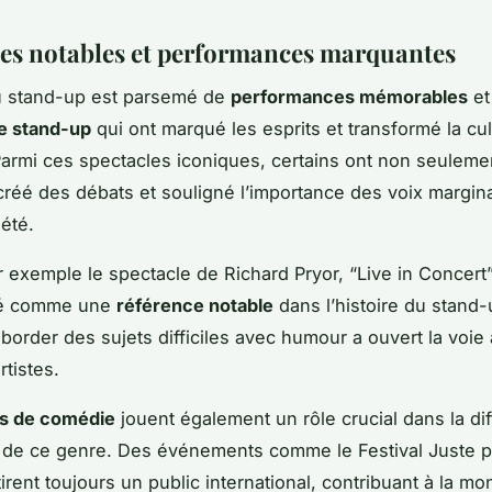
es notables et performances marquantes
du stand-up est parsemé de
performances mémorables
et
e stand-up
qui ont marqué les esprits et transformé la cul
Parmi ces spectacles iconiques, certains ont non seulemen
créé des débats et souligné l’importance des voix margin
iété.
 exemple le spectacle de Richard Pryor, “Live in Concert”
té comme une
référence notable
dans l’histoire du stand-
aborder des sujets difficiles avec humour a ouvert la voie
tistes.
ls de comédie
jouent également un rôle crucial dans la dif
n de ce genre. Des événements comme le Festival Juste po
irent toujours un public international, contribuant à la m