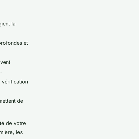
gient la
profondes et
uvent
.
 vérification
mettent de
ité de votre
mière, les