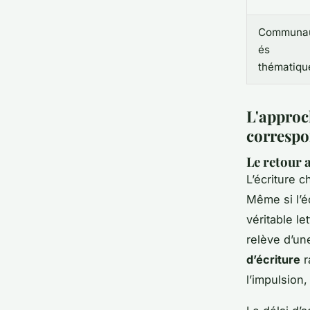
Communa
és
thématiqu
L'approc
corresp
Le retour a
L’écriture c
Même si l’é
véritable l
relève d’u
d’écriture
r
l’impulsion