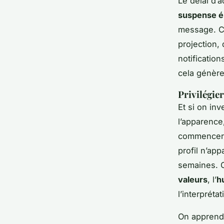
Le délai d’
suspense é
message. Ce
projection, 
notificatio
cela génère
Privilégie
Et si on inv
l’apparence
commencer p
profil n’ap
semaines. C’
valeurs
, l’
h
l’interprétat
On apprend 