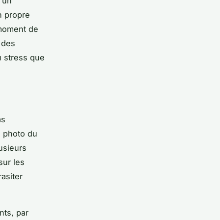
 un
n propre
 moment de
e des
u stress que
as
a photo du
usieurs
sur les
asiter
nts, par