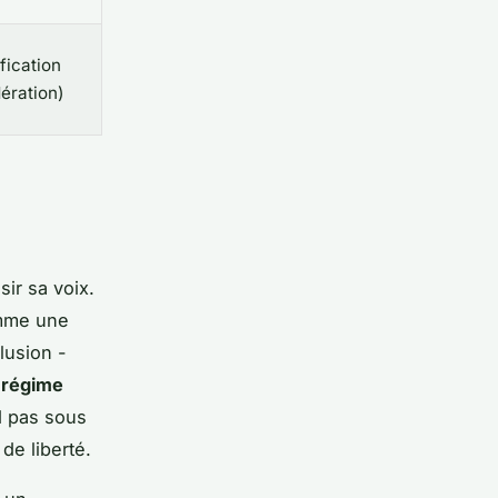
fication
dération)
sir sa voix.
omme une
lusion -
e
régime
nd pas sous
de liberté.