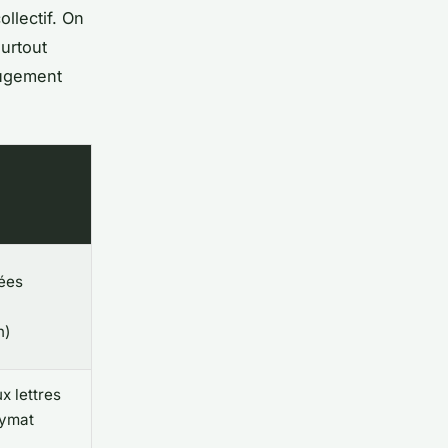
llectif. On
surtout
jugement
ées
n)
x lettres
nymat