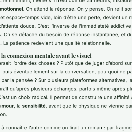
acheminement, même s’il n’est que de 24 heures, instaure
motionnel
. On attend la réponse. On y pense. On relit so
t espace-temps vide, loin d’être une perte, devient un
d’attente douce. C’est l’inverse de l’immédiateté addictiv
ns. On se détache du besoin de réponse instantanée, et d
. La patience redevient une qualité relationnelle.
r la connexion mentale avant le visuel
ersait l’ordre des choses ? Plutôt que de juger d’abord sur
, puis éventuellement sur la conversation, pourquoi ne p
ar la pensée ? Sur plusieurs plateformes alternatives, l
paraît qu’après plusieurs échanges, parfois même après pl
est un choix radical. Il permet de construire une affinité 
umour
, la
sensibilité
, avant que le physique ne vienne par
ion.
à connaître l’autre comme on lirait un roman : par fragme