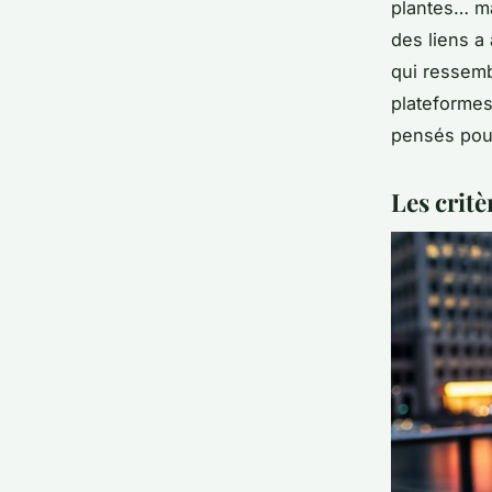
plantes… ma
des liens a
qui ressemb
plateformes
pensés pour
Les critè