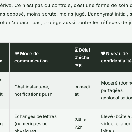
érive. Ce n’est pas du contrôle, c’est une forme de soin co
ns exposé, moins scruté, moins jugé. L’anonymat initial, 
oto n’apparaît pas, protège aussi contre les réflexes de 
⏳ Délai
💬 Mode de
🛡️ Niveau de
d'écha
e
communication
confidentialité
nge
e
Modéré (donn
Chat instantané,
Immédi
partagées,
it
notifications push
at
géolocalisatio
Échanges de lettres
Élevé (boîte au
24h à
ng
(numériques ou
virtuelle, ano
72h
physiques)
initial)