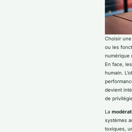
Choisir une
ou les fonct
numérique r
En face, les
humain. L’o
performan
devient int
de privilég
La
modérat
systèmes au
toxiques, un