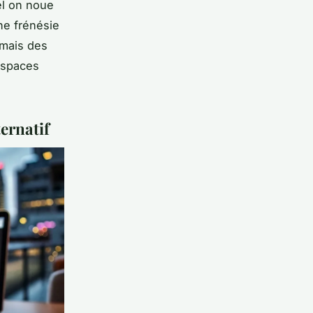
el on noue
e frénésie
rmais des
 espaces
ternatif