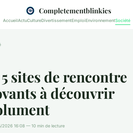
Completementblinkies
Accueil
Actu
Culture
Divertissement
Emploi
Environnement
Société
é
5 sites de rencontre
vants à découvrir
olument
/2026 16:08 — 10 min de lecture