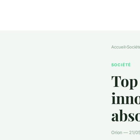
Accueil
›
Sociét
SOCIÉTÉ
Top 
inno
abs
Orion — 21/05