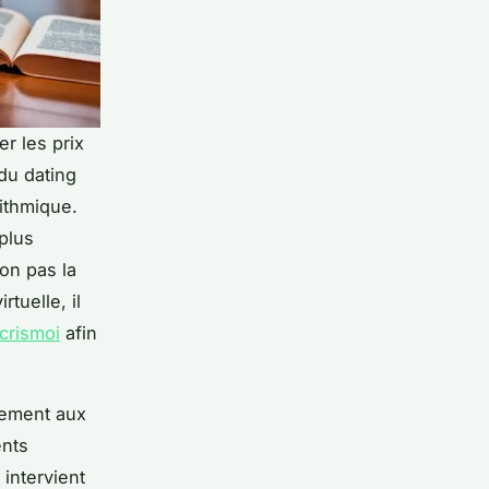
r les prix
 du dating
rithmique.
 plus
on pas la
rtuelle, il
crismoi
afin
rement aux
ents
 intervient