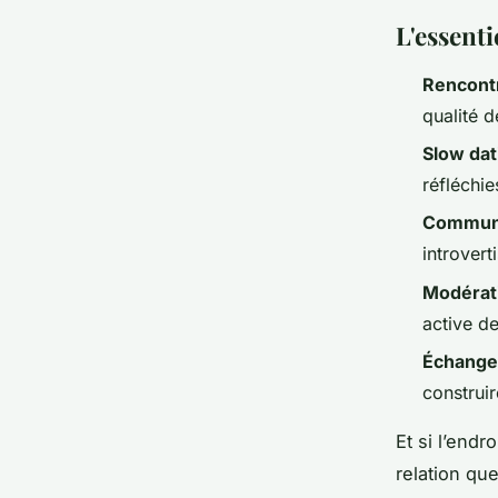
L'essent
Rencont
qualité 
Slow dat
réfléchie
Communa
introvert
Modérat
active d
Échange
construir
Et si l’endr
relation qu